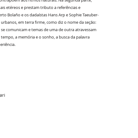
ontrapõem aos ritmos naturais. Na segunda parte,
is etéreos e prestam tributo a referências e
erto Bolaño e os dadaístas Hans Arp e Sophie Taeuber-
s urbanos, em terra firme, como diz o nome da seção:
o, se comunicam e temas de uma de outra atravessam
do tempo, a memória e o sonho, a busca da palavra
eriência.
ari