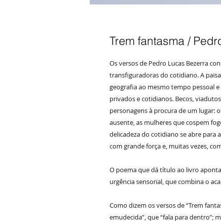
Trem fantasma / Pedr
Os versos de Pedro Lucas Bezerra co
transfiguradoras do cotidiano. A pai
geografia ao mesmo tempo pessoal e c
privados e cotidianos. Becos, viaduto
personagens à procura de um lugar: os
ausente, as mulheres que cospem fogo
delicadeza do cotidiano se abre para 
com grande força e, muitas vezes, com
O poema que dá título ao livro apont
urgência sensorial, que combina o aca
Como dizem os versos de “Trem fanta
emudecida”, que “fala para dentro”; 