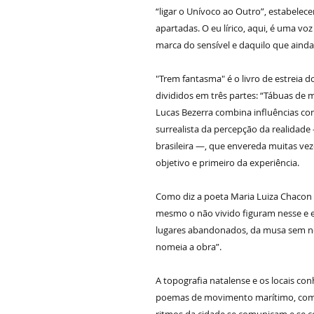
“ligar o Unívoco ao Outro”, estabele
apartadas. O eu lírico, aqui, é uma v
marca do sensível e daquilo que ainda
"Trem fantasma" é o livro de estreia 
divididos em três partes: “Tábuas de 
Lucas Bezerra combina influências 
surrealista da percepção da realidade
brasileira —, que envereda muitas vez
objetivo e primeiro da experiência.
Como diz a poeta Maria Luiza Chacon n
mesmo o não vivido figuram nesse e 
lugares abandonados, da musa sem n
nomeia a obra”.
A topografia natalense e os locais c
poemas de movimento marítimo, como