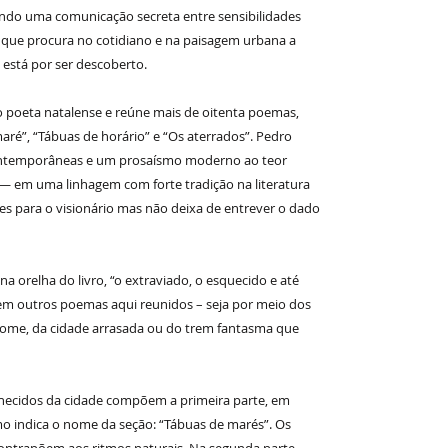
cendo uma comunicação secreta entre sensibilidades
oz que procura no cotidiano e na paisagem urbana a
 está por ser descoberto.
do poeta natalense e reúne mais de oitenta poemas,
maré”, “Tábuas de horário” e “Os aterrados”. Pedro
contemporâneas e um prosaísmo moderno ao teor
 — em uma linhagem com forte tradição na literatura
es para o visionário mas não deixa de entrever o dado
a orelha do livro, “o extraviado, o esquecido e até
em outros poemas aqui reunidos – seja por meio dos
ome, da cidade arrasada ou do trem fantasma que
onhecidos da cidade compõem a primeira parte, em
 indica o nome da seção: “Tábuas de marés”. Os