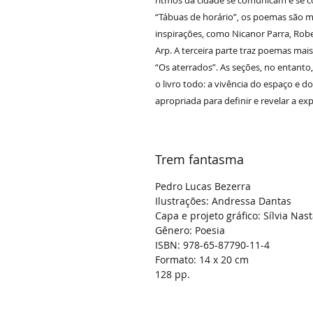
ritmos da cidade se comunicam e se c
“Tábuas de horário”, os poemas são ma
inspirações, como Nicanor Parra, Rob
Arp. A terceira parte traz poemas mai
“Os aterrados”. As seções, no entant
o livro todo: a vivência do espaço e 
apropriada para definir e revelar a exp
Trem fantasma
Pedro Lucas Bezerra
Ilustrações: Andressa Dantas
Capa e projeto gráfico: Sílvia Nast
Gênero: Poesia
ISBN:
978-65-87790-11-4
Formato: 14 x 20 cm
128 pp.