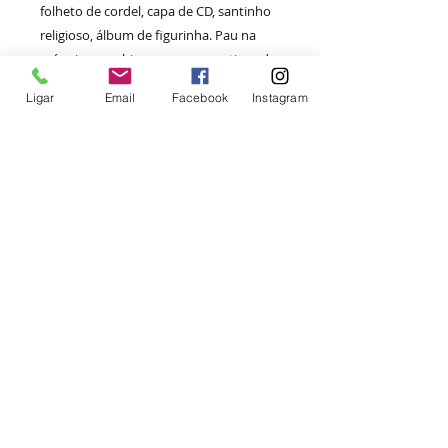
folheto de cordel, capa de CD, santinho
religioso, álbum de figurinha. Pau na
máquina combina processos antigos de
impressão e composição, como o paste
Ligar
Email
Facebook
Instagram
up e o carimbo, com métodos digitais
de reprodução como o xerox. A caixa
traz os panfletos originais, um folheto
inédito (Proteja-se) e uma apresentação
do autor, escrita especialmente para
esta edição de colecionador. Esta edição
comemorativa contou com a
colaboração de Sílvia Nastari.
Texto e concepção
Bruno Zeni
Pau na máquina
Bruno Zeni