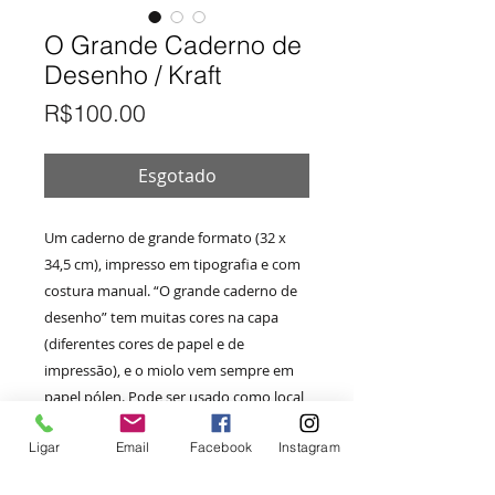
O Grande Caderno de
Desenho / Kraft
Preço
R$100.00
Esgotado
Um caderno de grande formato (32 x
34,5 cm), impresso em tipografia e com
costura manual. “O grande caderno de
desenho” tem muitas cores na capa
(diferentes cores de papel e de
impressão), e o miolo vem sempre em
papel pólen. Pode ser usado como local
para registrar esboços, rascunhos ou
Ligar
Email
Facebook
Instagram
para colecionar seus melhores
desenhos e artes. A concepção e o