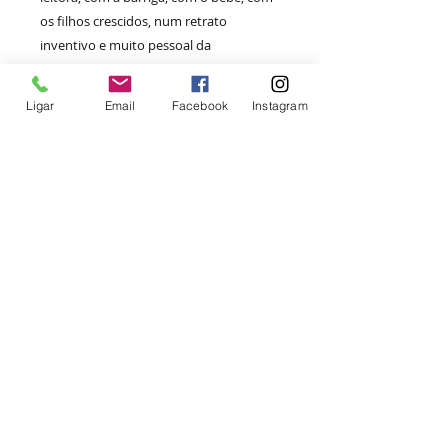
os filhos crescidos, num retrato
inventivo e muito pessoal da
maternidade. As ilustrações de Andrea
Oliveira se aproximam da linguagem da
Ligar
Email
Facebook
Instagram
charge, mas com um caráter mais livre e
lírico, que traduz o estilo inclassificável e
desprendido da prosa da autora.
Para a escritora Giovana Madalosso,
que assina a orelha do livro, “esse olhar
tão honesto e singular sobre a
maternidade só é possível porque a
autora não se coloca acima do leitor. E
nem na sua altura. Ela se coloca ombro
a ombro com os pequenos, descendo
do pedestal do adulto para aprender
tudo de novo”.
Sobre a autora