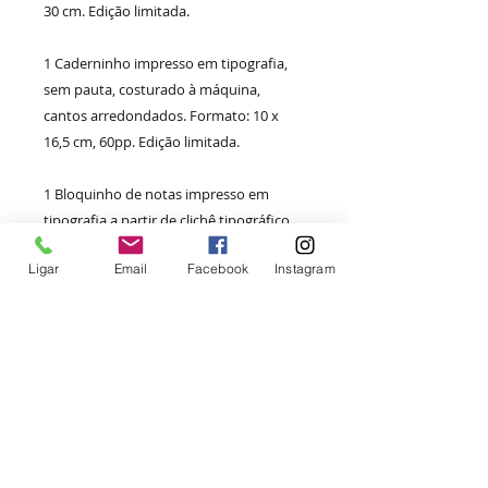
30 cm. Edição limitada.
1 Caderninho impresso em tipografia,
sem pauta, costurado à máquina,
cantos arredondados. Formato: 10 x
16,5 cm, 60pp. Edição limitada.
1 Bloquinho de notas impresso em
tipografia a partir de clichê tipográfico.
Formato: 7 x 9 cm, 60pp. Edição
Ligar
Email
Facebook
Instagram
limitada.
1 Bordado, de Julia Estronioli. Este
bordado feito sobre impressão
tipográfica faz parte da Coleção Grandes
Começos da Tipografia Quelônio com
inícios consagrados de obras da
literatura brasileira e universal. Formato:
7,5 cm. Bordado em tecido feito à mão.