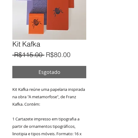
Kit Kafka
Preço
Preço
 R$115.00 
R$80.00
normal
promocional
Esgotado
Kit Kafka reúne uma papelaria inspirada
na obra "A metamorfose", de Franz
Kafka. Contém:
1 Cartazete impresso em tipografia a
partir de ornamentos tipográficos,
linotipia e tipos móveis. Formato: 16 x