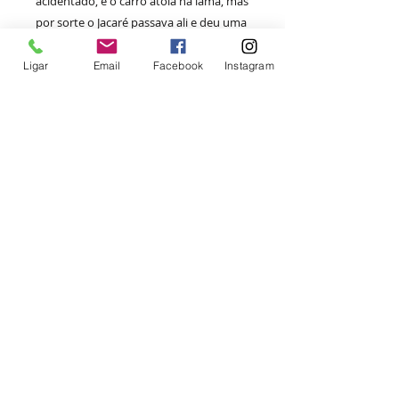
acidentado, e o carro atola na lama, mas
por sorte o Jacaré passava ali e deu uma
carona. Depois de uma trilha, fica escuro
e o grupo tem de pernoitar na mata. Até
Ligar
Email
Facebook
Instagram
que amanhece, e o dia que vem pela
frente promete aventura, beleza e
companheirismo. Altas ondas é uma
história sobre a relação parental, sobre
o contato lúdico com a natureza e sobre
a experiências as memórias de um dia
qualquer, mas que se torna
inesquecível, permeado de brincadeira,
zelo, prazer e novas experiências. Do
mesmo autor de
A bicicleta do Ratinho
.
Altas ondas
Autor: Vitor Bellicanta
Gênero: Livro infantil