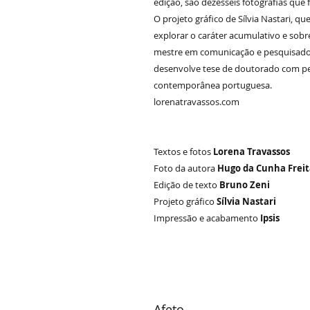
edição, são dezesseis fotografias que
O projeto gráfico de Sílvia Nastari, q
explorar o caráter acumulativo e sob
mestre em comunicação e pesquisador
desenvolve tese de doutorado com pes
contemporânea portuguesa.
lorenatravassos.com
Textos e fotos
Lorena Travassos
Foto da autora
Hugo da Cunha Freit
Edição de texto
Bruno Zeni
Projeto gráfico
Sílvia Nastari
Impressão e acabamento
Ipsis
Afeto