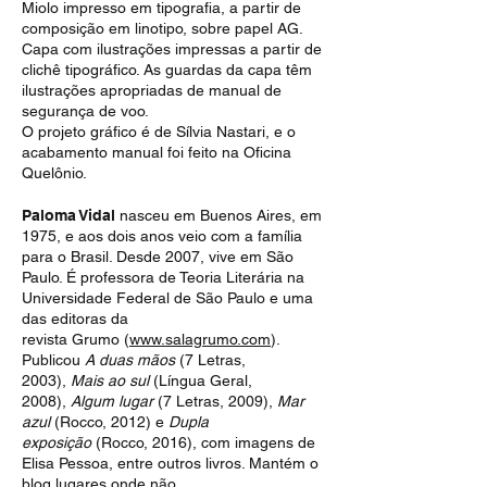
Miolo impresso em tipografia, a partir de
composição em linotipo, sobre papel AG.
Capa com ilustrações impressas a partir de
clichê tipográfico. As guardas da capa têm
ilustrações apropriadas de manual de
segurança de voo.
O projeto gráfico é de Sílvia Nastari, e o
acabamento manual foi feito na Oficina
Quelônio.
Paloma Vidal
nasceu em Buenos Aires, em
1975, e aos dois anos veio com a família
para o Brasil. Desde 2007, vive em São
Paulo. É professora de Teoria Literária na
Universidade Federal de São Paulo e uma
das editoras da
revista Grumo (
www.salagrumo.com
).
Publicou
A duas mãos
(7 Letras,
2003),
Mais ao sul
(Língua Geral,
2008),
Algum lugar
(7 Letras, 2009),
Mar
azul
(Rocco, 2012) e
Dupla
exposição
(Rocco, 2016), com imagens de
Elisa Pessoa, entre outros livros. Mantém o
blog lugares onde não