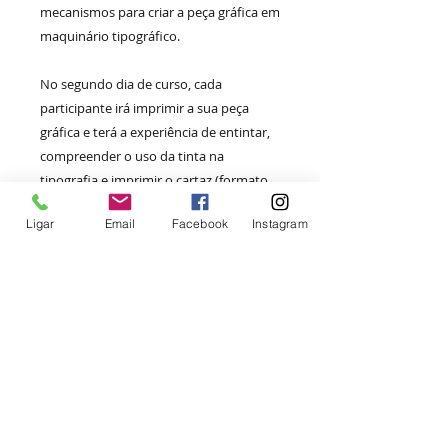
mecanismos para criar a peça gráfica em
maquinário tipográfico.
No segundo dia de curso, cada
participante irá imprimir a sua peça
gráfica e terá a experiência de entintar,
compreender o uso da tinta na
tipografia e imprimir o cartaz (formato
A4). Cada um poderá fazer 5 impressões
Ligar
Email
Facebook
Instagram
do seu cartaz e levar para casa!
Destinado ao público geral (não há pré-
requisitos)
Todo material será fornecido pela
Tipografia Quelônio.
16 e 23 de abril
, quintas-feiras, 19h às
21h30